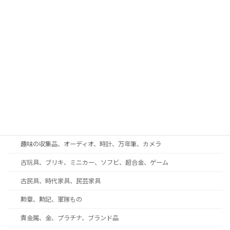
古書、和本、拓本、古写真
現代美術、戦後美術、モダンアート
工芸品、彫刻、ブロンズ
蒔絵、漆芸、七宝
和楽器、三味線、尺八、能面
西洋アンティーク・ガラス工芸・ブランド食器
着物、帯、帯留め、和装小物
趣味の収集品、オーディオ、時計、万年筆、カメラ
古玩具、ブリキ、ミニカー、ソフビ、超合金、ゲーム
古民具、時代家具、民芸家具
勲章、勲記、軍隊もの
貴金属、金、プラチナ、ブランド品