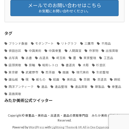
メールでのお問い合わせはこちら
お気軽にお問い合わせください。
タグ
ブランド食器
モダンアート
リトグラフ
三鷹市
不用品
世田谷区
中国美術
中国骨董
人間国宝
作家物
出張買取
古写真
古書
古道具
埼玉県
墨
実家整理
工芸品
店頭買取
掛軸
昭和レトロ
書道具
木彫
杉並区
東京都
武蔵野市
煎茶器
版画
現代美術
生前整理
画仙紙
硯
紙もの
絵画
美術品
茶碗
茶道具
蒔絵
西洋アンティーク
遺品
遺品整理
遺品買取
銀製品
骨董品
高価買取
みたか美術公式ツイッター
Copyright © 骨董品・美術品・古道具・遺品の買取専門店 みたか美術 All Rights
Reserved.
Powered by
WordPress
with
Lightning Theme
&
VK All in One Expansion Unit