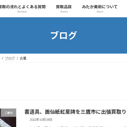
買取の流れとよくある質問
買取品目
みたか美術について
Service
items
store
ブログ
術
ブログ
古墨
書道具、画仙紙紅星牌を三鷹市に出張買取り
三鷹市
2022年10月28日