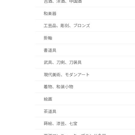
古酒、洋酒、中国酒
和楽器
工芸品、彫刻、ブロンズ
掛軸
書道具
武具、刀剣、刀装具
現代美術、モダンアート
着物、和装小物
絵画
茶道具
蒔絵、漆芸、七宝