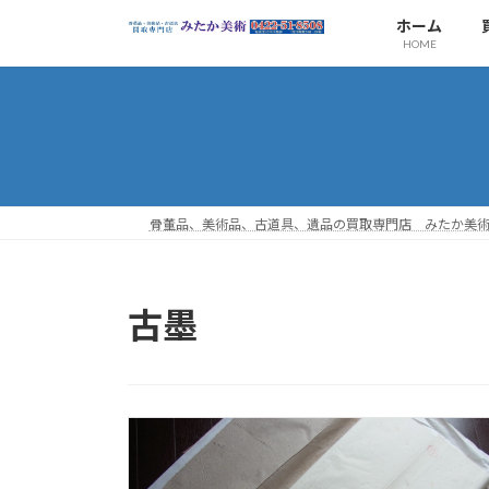
コ
ナ
ホーム
ン
ビ
HOME
テ
ゲ
ン
ー
ツ
シ
へ
ョ
ス
ン
キ
に
ッ
移
骨董品、美術品、古道具、遺品の買取専門店 みたか美
プ
動
古墨