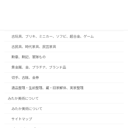
西洋アンティーク・ガラス工芸・ブランド食器
着物、帯、帯留め、和装小物
趣味の収集品、オーディオ、時計、万年筆、カメラ
古玩具、ブリキ、ミニカー、ソフビ、超合金、ゲーム
古民具、時代家具、民芸家具
勲章、勲記、軍隊もの
貴金属、金、プラチナ、ブランド品
切手、古銭、金券
遺品整理・生前整理、蔵・旧家解体、実家整理
みたか美術について
みたか美術について
サイトマップ