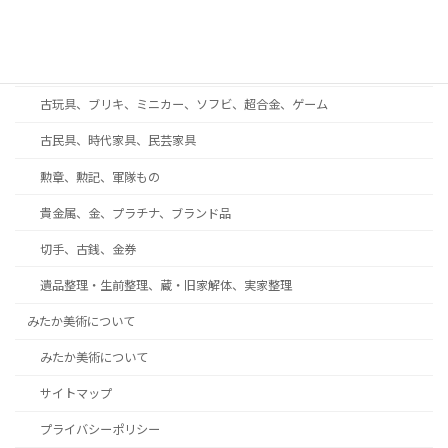
着物、帯、帯留め、和装小物
趣味の収集品、オーディオ、時計、万年筆、カメラ
古玩具、ブリキ、ミニカー、ソフビ、超合金、ゲーム
古民具、時代家具、民芸家具
勲章、勲記、軍隊もの
貴金属、金、プラチナ、ブランド品
切手、古銭、金券
遺品整理・生前整理、蔵・旧家解体、実家整理
みたか美術について
みたか美術について
サイトマップ
プライバシーポリシー