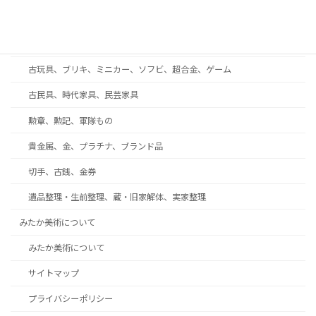
着物、帯、帯留め、和装小物
趣味の収集品、オーディオ、時計、万年筆、カメラ
古玩具、ブリキ、ミニカー、ソフビ、超合金、ゲーム
古民具、時代家具、民芸家具
勲章、勲記、軍隊もの
貴金属、金、プラチナ、ブランド品
切手、古銭、金券
遺品整理・生前整理、蔵・旧家解体、実家整理
みたか美術について
みたか美術について
サイトマップ
プライバシーポリシー