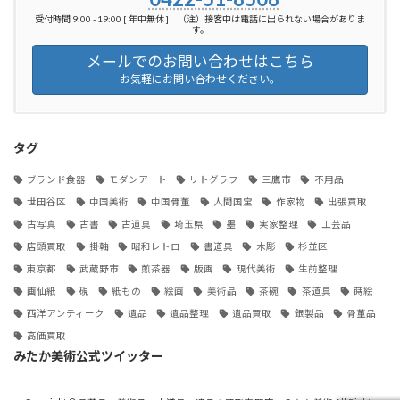
受付時間 9:00 - 19:00 [ 年中無休 ] （注）接客中は電話に出られない場合がありま
す。
メールでのお問い合わせはこちら
お気軽にお問い合わせください。
タグ
ブランド食器
モダンアート
リトグラフ
三鷹市
不用品
世田谷区
中国美術
中国骨董
人間国宝
作家物
出張買取
古写真
古書
古道具
埼玉県
墨
実家整理
工芸品
店頭買取
掛軸
昭和レトロ
書道具
木彫
杉並区
東京都
武蔵野市
煎茶器
版画
現代美術
生前整理
画仙紙
硯
紙もの
絵画
美術品
茶碗
茶道具
蒔絵
西洋アンティーク
遺品
遺品整理
遺品買取
銀製品
骨董品
高価買取
みたか美術公式ツイッター