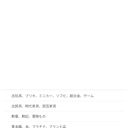
古酒、中国酒、ウイスキー、ワイン
古書、和本、拓本、古写真
現代美術、戦後美術、モダンアート
工芸品、彫刻、ブロンズ
蒔絵、漆芸、七宝
和楽器、三味線、尺八、能面
西洋アンティーク・ガラス工芸・ブランド食器
着物、帯、帯留め、和装小物
趣味の収集品、オーディオ、時計、万年筆、カメラ
古玩具、ブリキ、ミニカー、ソフビ、超合金、ゲーム
古民具、時代家具、民芸家具
勲章、勲記、軍隊もの
貴金属、金、プラチナ、ブランド品