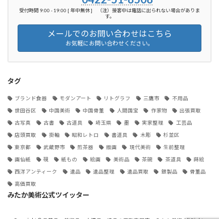
受付時間 9:00 - 19:00 [ 年中無休 ] （注）接客中は電話に出られない場合がありま
す。
メールでのお問い合わせはこちら
お気軽にお問い合わせください。
タグ
ブランド食器
モダンアート
リトグラフ
三鷹市
不用品
世田谷区
中国美術
中国骨董
人間国宝
作家物
出張買取
古写真
古書
古道具
埼玉県
墨
実家整理
工芸品
店頭買取
掛軸
昭和レトロ
書道具
木彫
杉並区
東京都
武蔵野市
煎茶器
版画
現代美術
生前整理
画仙紙
硯
紙もの
絵画
美術品
茶碗
茶道具
蒔絵
西洋アンティーク
遺品
遺品整理
遺品買取
銀製品
骨董品
高価買取
みたか美術公式ツイッター