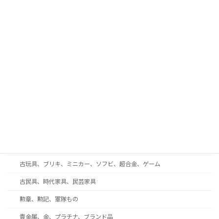
古酒、中国酒、ウイスキー、ワイン
古書、和本、拓本、古写真
現代美術、戦後美術、モダンアート
工芸品、彫刻、ブロンズ
蒔絵、漆芸、七宝
和楽器、三味線、尺八、能面
西洋アンティーク・ガラス工芸・ブランド食器
着物、帯、帯留め、和装小物
趣味の収集品、オーディオ、時計、万年筆、カメラ
古玩具、ブリキ、ミニカー、ソフビ、超合金、ゲーム
古民具、時代家具、民芸家具
勲章、勲記、軍隊もの
貴金属、金、プラチナ、ブランド品