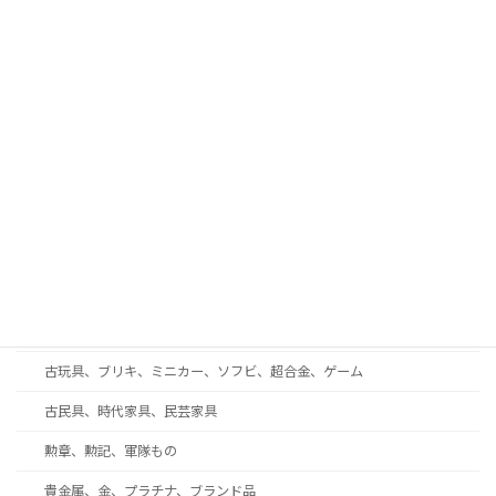
古酒、中国酒、ウイスキー、ワイン
古書、和本、拓本、古写真
現代美術、戦後美術、モダンアート
工芸品、彫刻、ブロンズ
蒔絵、漆芸、七宝
和楽器、三味線、尺八、能面
西洋アンティーク・ガラス工芸・ブランド食器
着物、帯、帯留め、和装小物
趣味の収集品、オーディオ、時計、万年筆、カメラ
古玩具、ブリキ、ミニカー、ソフビ、超合金、ゲーム
古民具、時代家具、民芸家具
勲章、勲記、軍隊もの
貴金属、金、プラチナ、ブランド品