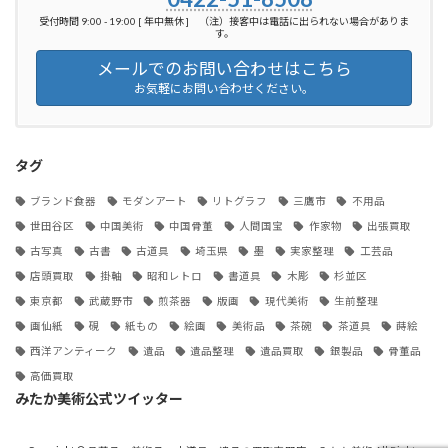
受付時間 9:00 - 19:00 [ 年中無休 ] （注）接客中は電話に出られない場合がありま
す。
メールでのお問い合わせはこちら
お気軽にお問い合わせください。
タグ
ブランド食器
モダンアート
リトグラフ
三鷹市
不用品
世田谷区
中国美術
中国骨董
人間国宝
作家物
出張買取
古写真
古書
古道具
埼玉県
墨
実家整理
工芸品
店頭買取
掛軸
昭和レトロ
書道具
木彫
杉並区
東京都
武蔵野市
煎茶器
版画
現代美術
生前整理
画仙紙
硯
紙もの
絵画
美術品
茶碗
茶道具
蒔絵
西洋アンティーク
遺品
遺品整理
遺品買取
銀製品
骨董品
高価買取
みたか美術公式ツイッター