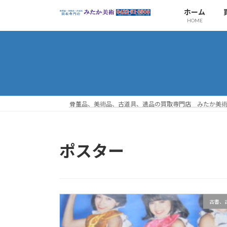
コ
ナ
ホーム
ン
ビ
HOME
テ
ゲ
ン
ー
ツ
シ
へ
ョ
ス
ン
キ
に
ッ
移
骨董品、美術品、古道具、遺品の買取専門店 みたか美
プ
動
ポスター
古書、