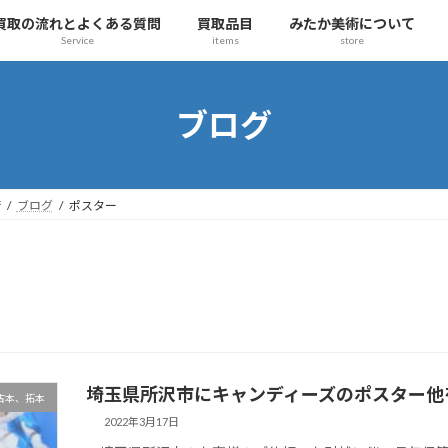
買取の流れとよくある質問
買取品目
みたか美術について
Service
items
store
ブログ
術
ブログ
ポスター
埼玉県所沢市にキャンディーズのポスター他
古本、拓本
2022年3月17日