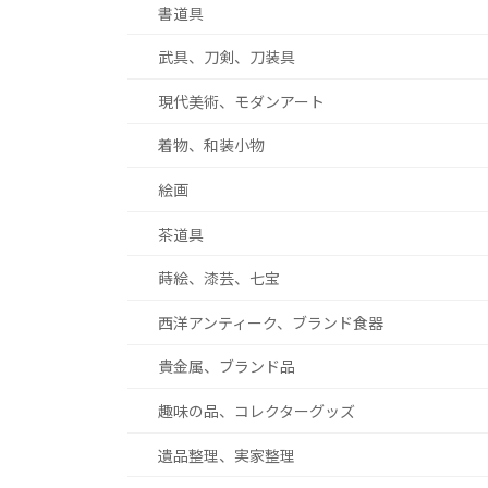
書道具
武具、刀剣、刀装具
現代美術、モダンアート
着物、和装小物
絵画
茶道具
蒔絵、漆芸、七宝
西洋アンティーク、ブランド食器
貴金属、ブランド品
趣味の品、コレクターグッズ
遺品整理、実家整理