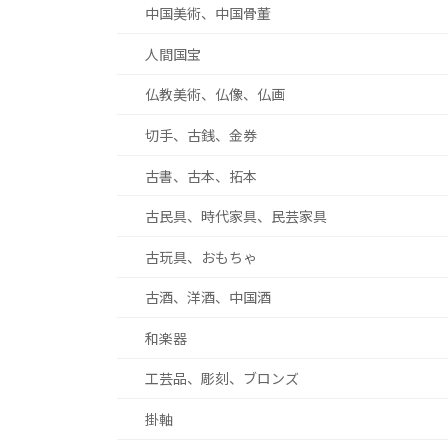
中国美術、中国骨董
人間国宝
仏教美術、仏像、仏画
切手、古銭、金券
古書、古本、拓本
古民具、時代家具、民芸家具
古玩具、おもちゃ
古酒、洋酒、中国酒
和楽器
工芸品、彫刻、ブロンズ
掛軸