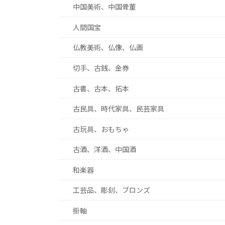
中国美術、中国骨董
人間国宝
仏教美術、仏像、仏画
切手、古銭、金券
古書、古本、拓本
古民具、時代家具、民芸家具
古玩具、おもちゃ
古酒、洋酒、中国酒
和楽器
工芸品、彫刻、ブロンズ
掛軸