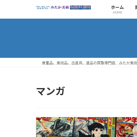
コ
ナ
ホーム
ン
ビ
HOME
テ
ゲ
ン
ー
ツ
シ
へ
ョ
ス
ン
キ
に
ッ
移
骨董品、美術品、古道具、遺品の買取専門店 みたか美
プ
動
マンガ