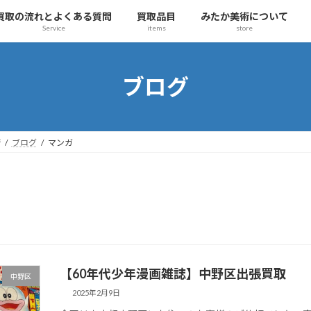
買取の流れとよくある質問
買取品目
みたか美術について
Service
items
store
ブログ
術
ブログ
マンガ
【60年代少年漫画雑誌】中野区出張買取
中野区
2025年2月9日