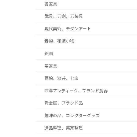
書道具
武具、刀剣、刀装具
現代美術、モダンアート
着物、和装小物
絵画
茶道具
蒔絵、漆芸、七宝
西洋アンティーク、ブランド食器
貴金属、ブランド品
趣味の品、コレクターグッズ
遺品整理、実家整理