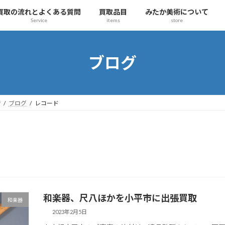
買取の流れとよくある質問
買取品目
みたか美術について
Service
items
store
ブログ
術
ブログ
レコード
和楽器、尺八ほかを小平市に出張買取
和楽器
2023年2月5日