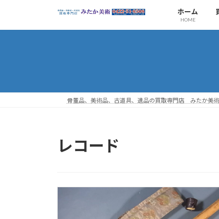
コ
ナ
ホーム
ン
ビ
HOME
テ
ゲ
ン
ー
ツ
シ
へ
ョ
ス
ン
キ
に
ッ
移
骨董品、美術品、古道具、遺品の買取専門店 みたか美
プ
動
レコード