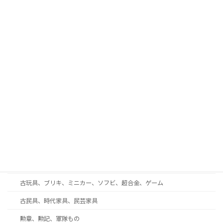
武具、日本刀、刀剣、鍔、甲冑
古酒、中国酒、ウイスキー、ワイン
古書、和本、拓本、古写真
現代美術、戦後美術、モダンアート
工芸品、彫刻、ブロンズ
蒔絵、漆芸、七宝
和楽器、三味線、尺八、能面
西洋アンティーク・ガラス工芸・ブランド食器
着物、帯、帯留め、和装小物
趣味の収集品、オーディオ、時計、万年筆、カメラ
古玩具、ブリキ、ミニカー、ソフビ、超合金、ゲーム
古民具、時代家具、民芸家具
勲章、勲記、軍隊もの