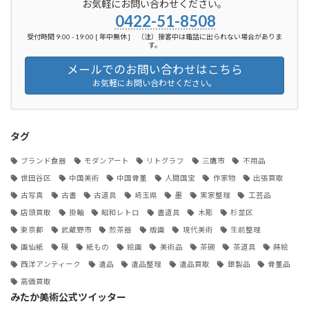
お気軽にお問い合わせください。
0422-51-8508
受付時間 9:00 - 19:00 [ 年中無休 ] （注）接客中は電話に出られない場合がありま
す。
メールでのお問い合わせはこちら
お気軽にお問い合わせください。
タグ
ブランド食器
モダンアート
リトグラフ
三鷹市
不用品
世田谷区
中国美術
中国骨董
人間国宝
作家物
出張買取
古写真
古書
古道具
埼玉県
墨
実家整理
工芸品
店頭買取
掛軸
昭和レトロ
書道具
木彫
杉並区
東京都
武蔵野市
煎茶器
版画
現代美術
生前整理
画仙紙
硯
紙もの
絵画
美術品
茶碗
茶道具
蒔絵
西洋アンティーク
遺品
遺品整理
遺品買取
銀製品
骨董品
高価買取
みたか美術公式ツイッター