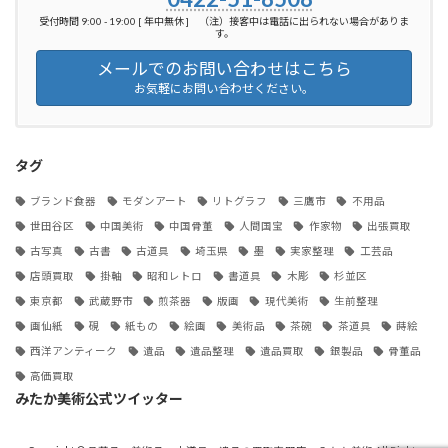
受付時間 9:00 - 19:00 [ 年中無休 ] （注）接客中は電話に出られない場合がありま
す。
メールでのお問い合わせはこちら
お気軽にお問い合わせください。
タグ
ブランド食器
モダンアート
リトグラフ
三鷹市
不用品
世田谷区
中国美術
中国骨董
人間国宝
作家物
出張買取
古写真
古書
古道具
埼玉県
墨
実家整理
工芸品
店頭買取
掛軸
昭和レトロ
書道具
木彫
杉並区
東京都
武蔵野市
煎茶器
版画
現代美術
生前整理
画仙紙
硯
紙もの
絵画
美術品
茶碗
茶道具
蒔絵
西洋アンティーク
遺品
遺品整理
遺品買取
銀製品
骨董品
高価買取
みたか美術公式ツイッター