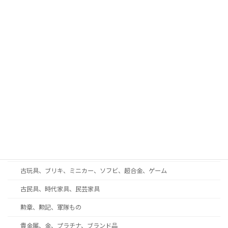
古酒、中国酒、ウイスキー、ワイン
古書、和本、拓本、古写真
現代美術、戦後美術、モダンアート
工芸品、彫刻、ブロンズ
蒔絵、漆芸、七宝
和楽器、三味線、尺八、能面
西洋アンティーク・ガラス工芸・ブランド食器
着物、帯、帯留め、和装小物
趣味の収集品、オーディオ、時計、万年筆、カメラ
古玩具、ブリキ、ミニカー、ソフビ、超合金、ゲーム
古民具、時代家具、民芸家具
勲章、勲記、軍隊もの
貴金属、金、プラチナ、ブランド品