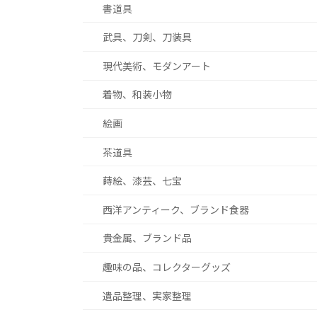
書道具
武具、刀剣、刀装具
現代美術、モダンアート
着物、和装小物
絵画
茶道具
蒔絵、漆芸、七宝
西洋アンティーク、ブランド食器
貴金属、ブランド品
趣味の品、コレクターグッズ
遺品整理、実家整理