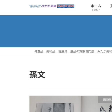
コ
ナ
ホーム
ン
ビ
HOME
テ
ゲ
ン
ー
ツ
シ
へ
ョ
ス
ン
キ
に
ッ
移
骨董品、美術品、古道具、遺品の買取専門店 みたか美
プ
動
孫文
中国美術