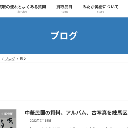
買取の流れとよくある質問
買取品目
みたか美術について
Service
items
store
ブログ
術
ブログ
孫文
中華民国の資料、アルバム、古写真を練馬区
、中国骨董
2022年7月18日