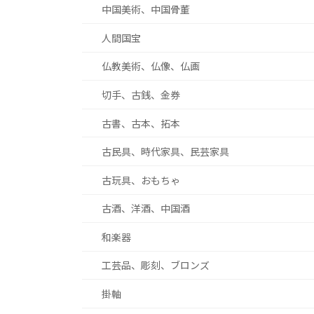
中国美術、中国骨董
人間国宝
仏教美術、仏像、仏画
切手、古銭、金券
古書、古本、拓本
古民具、時代家具、民芸家具
古玩具、おもちゃ
古酒、洋酒、中国酒
和楽器
工芸品、彫刻、ブロンズ
掛軸