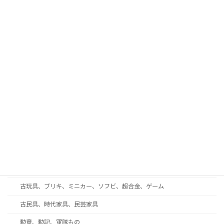
武具、日本刀、刀剣、鍔、甲冑
古酒、中国酒、ウイスキー、ワイン
古書、和本、拓本、古写真
現代美術、戦後美術、モダンアート
工芸品、彫刻、ブロンズ
蒔絵、漆芸、七宝
和楽器、三味線、尺八、能面
西洋アンティーク・ガラス工芸・ブランド食器
着物、帯、帯留め、和装小物
趣味の収集品、オーディオ、時計、万年筆、カメラ
古玩具、ブリキ、ミニカー、ソフビ、超合金、ゲーム
古民具、時代家具、民芸家具
勲章、勲記、軍隊もの