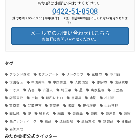
お気軽にお問い合わせください。
0422-51-8508
受付時間 9:00 - 19:00 [ 年中無休 ] （注）接客中は電話に出られない場合がありま
す。
メールでのお問い合わせはこちら
お気軽にお問い合わせください。
タグ
ブランド食器
モダンアート
リトグラフ
三鷹市
不用品
世田谷区
中国美術
中国骨董
人間国宝
作家物
出張買取
古写真
古書
古道具
埼玉県
墨
実家整理
工芸品
店頭買取
掛軸
昭和レトロ
書道具
木彫
杉並区
東京都
武蔵野市
煎茶器
版画
現代美術
生前整理
画仙紙
硯
紙もの
絵画
美術品
茶碗
茶道具
蒔絵
西洋アンティーク
遺品
遺品整理
遺品買取
銀製品
骨董品
高価買取
みたか美術公式ツイッター