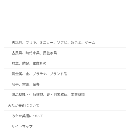
和楽器、三味線、尺八、能面
西洋アンティーク・ガラス工芸・ブランド食器
着物、帯、帯留め、和装小物
趣味の収集品、オーディオ、時計、万年筆、カメラ
古玩具、ブリキ、ミニカー、ソフビ、超合金、ゲーム
古民具、時代家具、民芸家具
勲章、勲記、軍隊もの
貴金属、金、プラチナ、ブランド品
切手、古銭、金券
遺品整理・生前整理、蔵・旧家解体、実家整理
みたか美術について
みたか美術について
サイトマップ