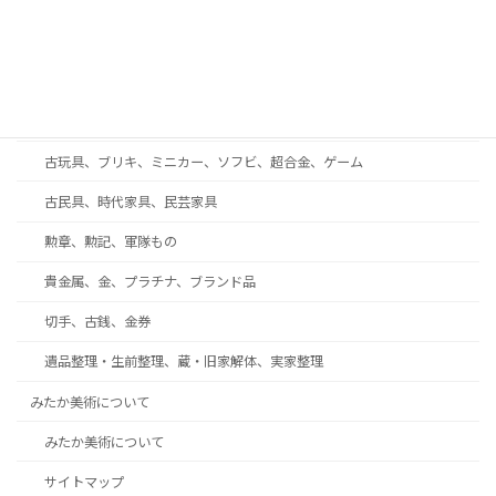
和楽器、三味線、尺八、能面
西洋アンティーク・ガラス工芸・ブランド食器
着物、帯、帯留め、和装小物
趣味の収集品、オーディオ、時計、万年筆、カメラ
古玩具、ブリキ、ミニカー、ソフビ、超合金、ゲーム
古民具、時代家具、民芸家具
勲章、勲記、軍隊もの
貴金属、金、プラチナ、ブランド品
切手、古銭、金券
遺品整理・生前整理、蔵・旧家解体、実家整理
みたか美術について
みたか美術について
サイトマップ