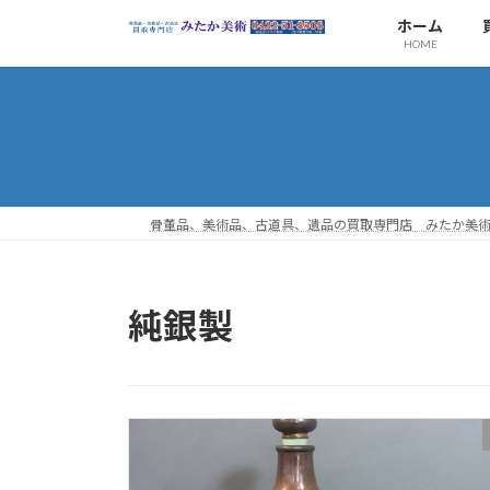
コ
ナ
ホーム
ン
ビ
HOME
テ
ゲ
ン
ー
ツ
シ
へ
ョ
ス
ン
キ
に
ッ
移
骨董品、美術品、古道具、遺品の買取専門店 みたか美
プ
動
純銀製