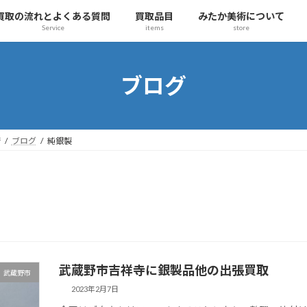
買取の流れとよくある質問
買取品目
みたか美術について
Service
items
store
ブログ
術
ブログ
純銀製
武蔵野市吉祥寺に銀製品他の出張買取
武蔵野市
2023年2月7日