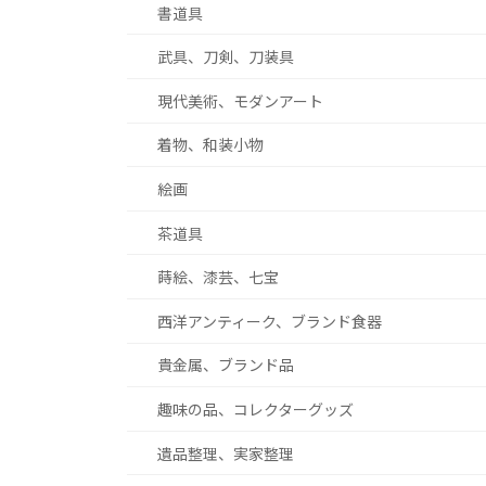
書道具
武具、刀剣、刀装具
現代美術、モダンアート
着物、和装小物
絵画
茶道具
蒔絵、漆芸、七宝
西洋アンティーク、ブランド食器
貴金属、ブランド品
趣味の品、コレクターグッズ
遺品整理、実家整理