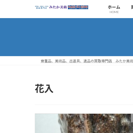
コ
ナ
ホーム
ン
ビ
HOME
テ
ゲ
ン
ー
ツ
シ
へ
ョ
ス
ン
キ
に
ッ
移
骨董品、美術品、古道具、遺品の買取専門店 みたか美
プ
動
花入