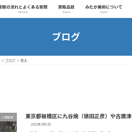
買取の流れとよくある質問
買取品目
みたか美術について
Service
items
store
ブログ
術
ブログ
花入
東京都板橋区に九谷焼（徳田正彦）や古唐津
人間国宝
2022年3月1日