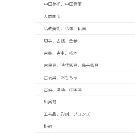
中国美術、中国骨董
人間国宝
仏教美術、仏像、仏画
切手、古銭、金券
古書、古本、拓本
古民具、時代家具、民芸家具
古玩具、おもちゃ
古酒、洋酒、中国酒
和楽器
工芸品、彫刻、ブロンズ
掛軸