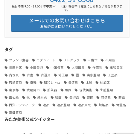
受付時間 9:00 - 19:00 [ 年中無休 ] （注）接客中は電話に出られない場合がありま
す。
メールでのお問い合わせはこちら
お気軽にお問い合わせください。
タグ
ブランド食器
モダンアート
リトグラフ
三鷹市
不用品
世田谷区
中国美術
中国骨董
人間国宝
作家物
出張買取
古写真
古書
古道具
埼玉県
墨
実家整理
工芸品
店頭買取
掛軸
昭和レトロ
書道具
木彫
杉並区
東京都
武蔵野市
煎茶器
版画
現代美術
生前整理
画仙紙
硯
紙もの
絵画
美術品
茶碗
茶道具
蒔絵
西洋アンティーク
遺品
遺品整理
遺品買取
銀製品
骨董品
高価買取
みたか美術公式ツイッター