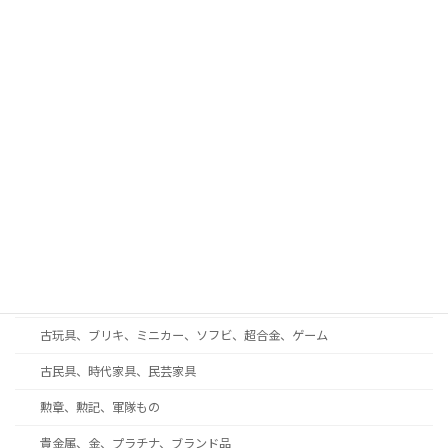
古酒、中国酒、ウイスキー、ワイン
古書、和本、拓本、古写真
現代美術、戦後美術、モダンアート
工芸品、彫刻、ブロンズ
蒔絵、漆芸、七宝
和楽器、三味線、尺八、能面
西洋アンティーク・ガラス工芸・ブランド食器
着物、帯、帯留め、和装小物
趣味の収集品、オーディオ、時計、万年筆、カメラ
古玩具、ブリキ、ミニカー、ソフビ、超合金、ゲーム
古民具、時代家具、民芸家具
勲章、勲記、軍隊もの
貴金属、金、プラチナ、ブランド品