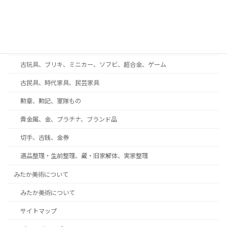
西洋アンティーク・ガラス工芸・ブランド食器
着物、帯、帯留め、和装小物
趣味の収集品、オーディオ、時計、万年筆、カメラ
古玩具、ブリキ、ミニカー、ソフビ、超合金、ゲーム
古民具、時代家具、民芸家具
勲章、勲記、軍隊もの
貴金属、金、プラチナ、ブランド品
切手、古銭、金券
遺品整理・生前整理、蔵・旧家解体、実家整理
みたか美術について
みたか美術について
サイトマップ