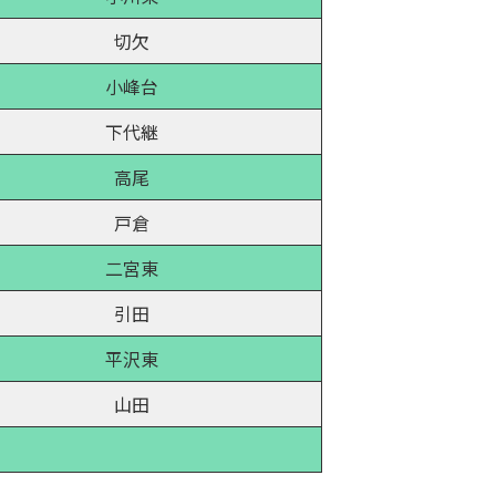
切欠
小峰台
下代継
高尾
戸倉
二宮東
引田
平沢東
山田