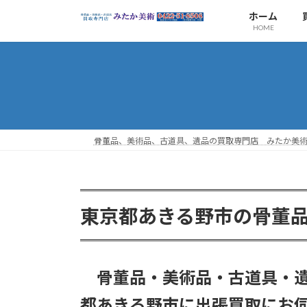
コ
ナ
ホーム
ン
ビ
HOME
テ
ゲ
ン
ー
ツ
シ
へ
ョ
ス
ン
キ
に
ッ
移
骨董品、美術品、古道具、遺品の買取専門店 みたか美
プ
動
東京都あきる野市
の骨董
骨董品・美術品・古道具・遺
都あきる野市に出張買取にお