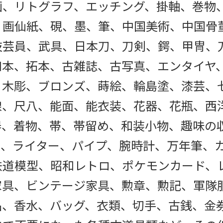
画、リトグラフ、エッチング、掛軸、巻物
、画仙紙、硯、墨、筆、中国美術、中国骨
技芸員、武具、日本刀、刀剣、鍔、甲冑、
和本、拓本、古雑誌、古写真、エンタイヤ
、木彫、ブロンズ、蒔絵、輪島塗、漆芸、
線、尺八、能面、能衣装、花器、花瓶、西
器、着物、帯、帯留め、和装小物、趣味の
具、ライター、パイプ、腕時計、万年筆、
鉄道模型、昭和レトロ、ポケモンカード、
家具、ビンテージ家具、勲章、勲記、軍隊
品、香水、バッグ、衣類、切手、古銭、金