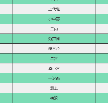
上代継
小中野
三内
瀬戸岡
舘谷台
二宮
原小宮
平沢西
渕上
横沢