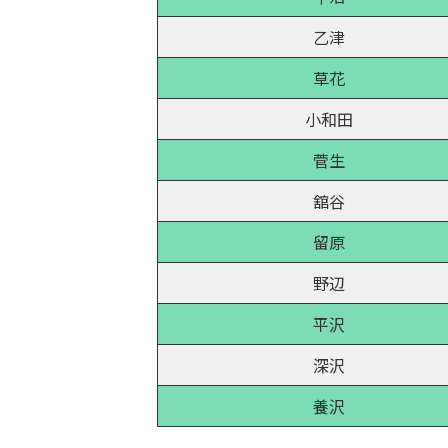
乙津
草花
小和田
菅生
舘谷
留原
野辺
平沢
深沢
養沢